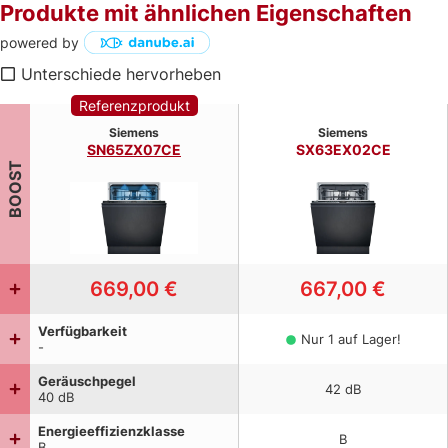
Produkte mit ähnlichen Eigenschaften
powered by
Unterschiede hervorheben
Referenzprodukt
Siemens
Siemens
SN65ZX07CE
SX63EX02CE
BOOST
669,00 €
667,00 €
Verfügbarkeit
Nur 1 auf Lager!
-
Geräuschpegel
42
dB
40
dB
Energieeffizienzklasse
B
B