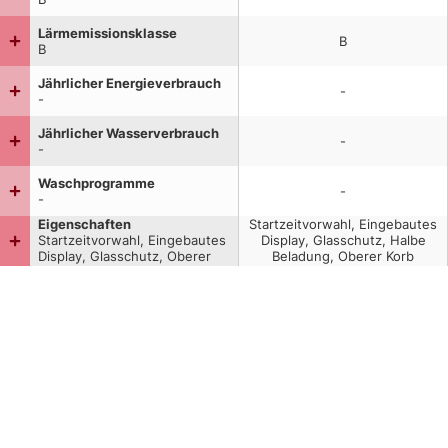
Lärmemissionsklasse
B
B
Jährlicher Energieverbrauch
-
-
Jährlicher Wasserverbrauch
-
-
Waschprogramme
-
-
Eigenschaften
Startzeitvorwahl, Eingebautes
Startzeitvorwahl, Eingebautes
Display, Glasschutz, Halbe
Display, Glasschutz, Oberer
Beladung, Oberer Korb
Korb höhenverstellbar,
höhenverstellbar, Aquastop
Aquastop Funktion,
Funktion, Restzeitanzeige,
Restzeitanzeige,
Selbstreinigender Filter,
Selbstreinigender Filter,
Verstellbare Füße, Wi-Fi-
Verstellbare Füße, Wi-Fi-
gesteuert,
gesteuert,
Dosierungsassistent,
Dosierungsassistent,
AquaSensor Funktion,
AquaSensor Funktion,
Automatische Programme
Automatische Programme