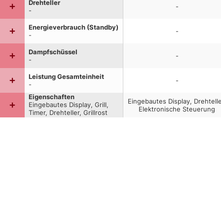
Drehteller
-
-
Energieverbrauch (Standby)
-
-
Dampfschüssel
-
-
Leistung Gesamteinheit
-
-
Eigenschaften
Eingebautes Display, Drehtelle
Eingebautes Display, Grill,
Elektronische Steuerung
Timer, Drehteller, Grillrost
enthalten, Elektronische
Steuerung