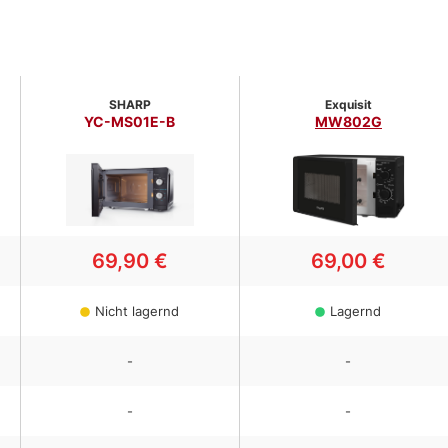
SHARP
Exquisit
YC-MS01E-B
MW802G
69,90 €
69,00 €
Nicht lagernd
Lagernd
-
-
-
-