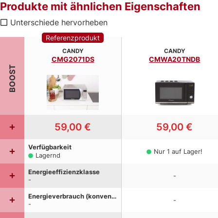
Produkte mit ähnlichen Eigenschaften
Unterschiede hervorheben
Referenzprodukt
CANDY
CANDY
CMG2071DS
CMWA20TNDB
BOOST
59,00 €
59,00 €
Verfügbarkeit
Nur 1 auf Lager!
Lagernd
Energieeffizienzklasse
-
-
Energieverbrauch (konventionell)
-
-