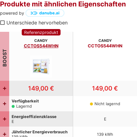
Produkte mit ähnlichen Eigenschaften
powered by
Unterschiede hervorheben
Referenzprodukt
CANDY
CANDY
CCTOS544WHN
CCTOS544WHN
BOOST
149,00 €
149,00 €
Verfügbarkeit
Nicht lagernd
Lagernd
Energieeffizienzklasse
E
E
Jährlicher Energieverbrauch
139
kWh
139
kWh