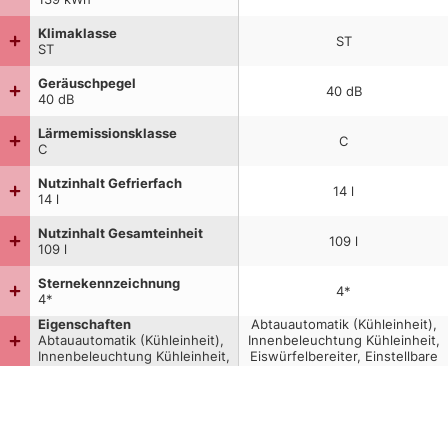
Klimaklasse
ST
ST
Geräuschpegel
40
dB
40
dB
Lärmemissionsklasse
C
C
Nutzinhalt Gefrierfach
14
l
14
l
Nutzinhalt Gesamteinheit
109
l
109
l
Sternekennzeichnung
4*
4*
Eigenschaften
Abtauautomatik (Kühleinheit),
Abtauautomatik (Kühleinheit),
Innenbeleuchtung Kühleinheit,
Innenbeleuchtung Kühleinheit,
Eiswürfelbereiter, Einstellbare
Eiswürfelbereiter, Einstellbare
Regale, Regelbare Temperatur
Regale, Regelbare Temperatur