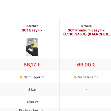
Kärcher
B-Ware
SC1 EasyFix
SC1 Premium EasyFix
(1.516-345.0) (KAERCHER)
Aussteller
86,17 €
69,00 €
Nicht lagernd
Nicht lagernd
3
bar
-
1200
W
-
Kindersicherung,