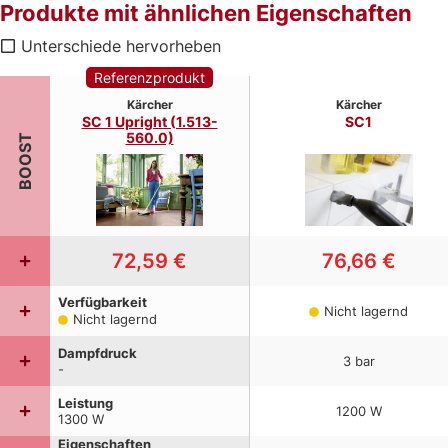
Produkte mit ähnlichen Eigenschaften
Unterschiede hervorheben
Referenzprodukt
Kärcher
Kärcher
SC 1 Upright (1.513-
SC1
560.0)
BOOST
72,59 €
76,66 €
Verfügbarkeit
Nicht lagernd
Nicht lagernd
Dampfdruck
3
bar
-
Leistung
1200
W
1300
W
Eigenschaften