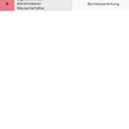
Abnehmbarer
Betriebsanleitung
Wasserbehälter,
Reinigungstuch, Jederzeit
auffüllbar, Sicherheitsventil