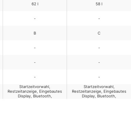
62
l
58
l
-
-
B
C
-
-
-
-
-
-
Startzeitvorwahl,
Startzeitvorwahl,
Restzeitanzeige, Eingebautes
Restzeitanzeige, Eingebautes
Display, Bluetooth,
Display, Bluetooth,
Kindersicherung, Wi-Fi-
Kindersicherung, Wi-Fi-
gesteuert, Invertertechnologie,
gesteuert, Anpassbare
Anpassbare
Rotationsgeschwindigkeit,
Rotationsgeschwindigkeit,
Einstellbare Temperatur
Einstellbare Temperatur