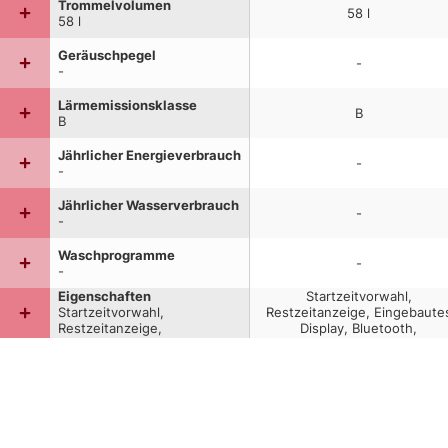
Trommelvolumen
58
l
58
l
Geräuschpegel
-
-
Lärmemissionsklasse
B
B
Jährlicher Energieverbrauch
-
-
Jährlicher Wasserverbrauch
-
-
Waschprogramme
-
-
Eigenschaften
Startzeitvorwahl,
Startzeitvorwahl,
Restzeitanzeige, Eingebaute
Restzeitanzeige,
Display, Bluetooth,
Eingebautes Display,
Kindersicherung, Wi-Fi-
Bluetooth, Kindersicherung,
gesteuert, Invertertechnologi
Wi-Fi-gesteuert,
Anpassbare
Invertertechnologie,
Rotationsgeschwindigkeit,
Anpassbare
Einstellbare Temperatur,
Rotationsgeschwindigkeit,
Sichtfenster
Einstellbare Temperatur,