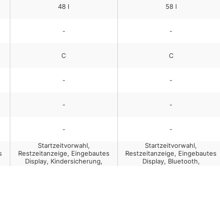
48
l
58
l
-
-
C
C
-
-
-
-
-
-
Startzeitvorwahl,
Startzeitvorwahl,
s
Restzeitanzeige, Eingebautes
Restzeitanzeige, Eingebautes
Display, Kindersicherung,
Display, Bluetooth,
Anpassbare
Kindersicherung, Wi-Fi-
e,
Rotationsgeschwindigkeit,
gesteuert, Anpassbare
Nahfeldkommunikation (NFC),
Rotationsgeschwindigkeit,
Einstellbare Temperatur,
Einstellbare Temperatur,
Smartphone Fernsteuerung,
Sichtfenster
Ladungsausgleichsystem,
Kleidungshinzugabe (Pausen-)