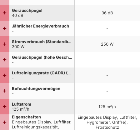
Geräuschpegel
36
dB
40
dB
Jährlicher Energieverbrauch
-
-
Stromverbrauch (Standardbetrieb)
250
W
300
W
Geräuschpegel (hohe Geschwindigkeit)
-
-
Luftreinigungsrate (CADR) (Staub)
-
-
Befeuchtungsvermögen
-
-
Luftstrom
125
m³/h
125
m³/h
Eigenschaften
Eingebautes Display, Luftfilter,
Eingebautes Display, Luftfilter,
Hygrometer, Griff(e),
Luftreinigungskapazität,
Frostschutz
Filterung, Hygrometer,
Griff(e), Integrierter Timer,