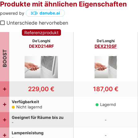
Produkte mit ähnlichen Eigenschaften
powered by
Unterschiede hervorheben
Referenzprodukt
De'Longhi
De'Longhi
DEXD214RF
DEX210SF
BOOST
229,00 €
187,00 €
Verfügbarkeit
Lagernd
Nicht lagernd
Geeignet für Räume bis zu
-
-
Lampenleistung
-
-