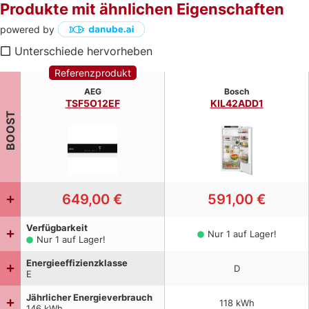
Produkte mit ähnlichen Eigenschaften
powered by
Unterschiede hervorheben
Referenzprodukt
AEG
Bosch
TSF5O12EF
KIL42ADD1
BOOST
649,00 €
591,00 €
Verfügbarkeit
Nur 1 auf Lager!
Nur 1 auf Lager!
Energieeffizienzklasse
D
E
Jährlicher Energieverbrauch
118
kWh
146
kWh