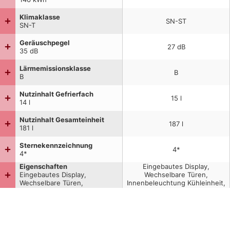
Klimaklasse
SN-ST
SN-T
Geräuschpegel
27
dB
35
dB
Lärmemissionsklasse
B
B
Nutzinhalt Gefrierfach
15
l
14
l
Nutzinhalt Gesamteinheit
187
l
181
l
Sternekennzeichnung
4*
4*
Eigenschaften
Eingebautes Display,
Eingebautes Display,
Wechselbare Türen,
Wechselbare Türen,
Innenbeleuchtung Kühleinheit,
Innenbeleuchtung Kühleinheit,
Eierablage, Flaschengestelle,
Eierablage, Abtauautomatik
Eiswürfelbehälter, Türschließ-
(Kühleinheit), NoFrost-
Erinnerungs-Alarm,
Funktion (Kühleinheit),
Benutzerdefinierte Panel-
Eiswürfelbehälter,
Bereitschaft